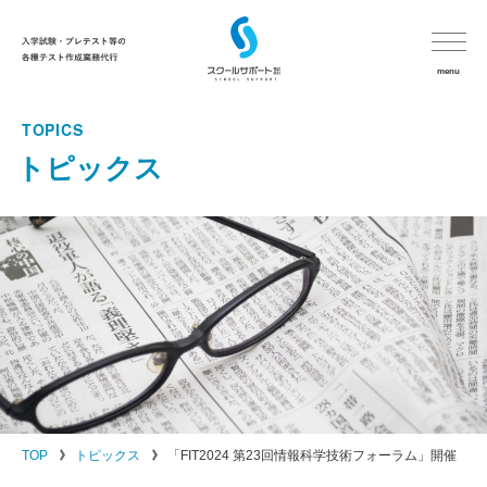
menu
TOPICS
HOME
トピックス
スクールサポートについて
サービス
納品までのながれ
よくあるご質問
お客様の声
TOP
トピックス
「FIT2024 第23回情報科学技術フォーラム」開催