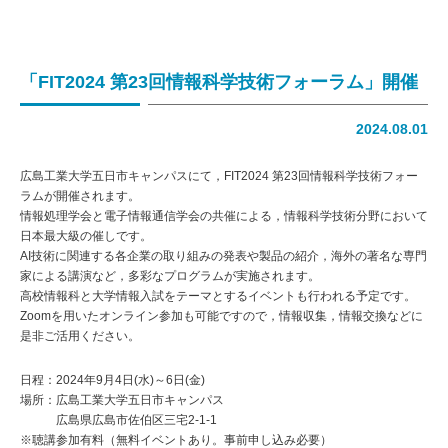
会社概要
アクセス
「FIT2024 第23回情報科学技術フォーラム」開催
お知らせ
2024.08.01
トピックス
広島工業大学五日市キャンパスにて，FIT2024 第23回情報科学技術フォー
ラムが開催されます。
お問い合わせ
情報処理学会と電子情報通信学会の共催による，情報科学技術分野において
日本最大級の催しです。
AI技術に関連する各企業の取り組みの発表や製品の紹介，海外の著名な専門
個人情報保護方針
家による講演など，多彩なプログラムが実施されます。
高校情報科と大学情報入試をテーマとするイベントも行われる予定です。
採用情報
Zoomを用いたオンライン参加も可能ですので，情報収集，情報交換などに
是非ご活用ください。
応募フォーム
日程：2024年9月4日(水)～6日(金)
場所：広島工業大学五日市キャンパス
　　　広島県広島市佐伯区三宅2-1-1
※聴講参加有料（無料イベントあり。事前申し込み必要）